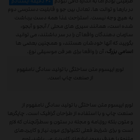
ظرفیتی بودم اما به اندازه کافی نبودم
۲۰ دقیقه ایستادم
در بارها و توالت ها. تعادل بین جو و قابلیت دسترسی دوم
به هیچ وجه نیست. استراحت غذا همه دست برداشت
شده است، همانند سیری های محلی / آبجو و آبجو،
سازمان دهندگان واقعا آن را در سر داشتند، می توانید
بگویید که آنها خودشان هستند، و همچنین بعضی ها
اسامی بزرگ
، آن را واقعا برای هر فن موسیقی نوع.
لورم ایپسوم متن ساختگی با تولید سادگی نامفهوم
از صنعت چاپ است.
لورم ایپسوم متن ساختگی با تولید سادگی نامفهوم از
صنعت چاپ و با استفاده از طراحان گرافیک است. چاپگرها
و متون بلکه روزنامه و مجله در ستون و سطرآنچنان که لازم
است و برای شرایط فعلی تکنولوژی مورد نیاز و کاربردهای
متنوع با هدف بهبود ابزارهای کاربردی می باشد.لورم