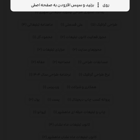
روی
بزنید و سپس افزودن به صفحه اصلی
رقابت کشوری طراحی بیلبورد تبلیغاتی شهری
(۱)
طراحی گرافیک
(۵)
علی قسمتی
(۱)
ماهنامه تبلیغاتی
(۴)
مجوز فعالیت کانون تبلیغات
(۲)
محمود گل
(۱)
محوزهای سایت
(۲)
مزایای تبلیغات
(۲)
مسابقات طراحی
(۱)
مصاحبه
(۲)
مقاله
(۲)
نرخ طراحی گرافیک
(۱)
نرخنامه طراحی سال ۱۴۰۴
(۱)
همکاری و شراکت
(۱)
وردپرس
(۱)
پروانه کسب چاپ دیجیتال
(۱)
پست
(۱)
پول
(۲)
چاپ و تبلیغات حرفه ای ماهشهر
(۱)
ژیوانو
(۱)
کانون تبلیغات ماه نشان
(۴)
کانون تبلیغات ماه نشان ماهشهر
(۲)