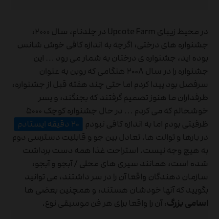
در محیط زیبای Upcote Farm در چلدنام، سال ۲۰۰۰،
جشنواره های درختی، اگرچه به اندازه کافی خوش شانس
بوده اید، جشنواره ی درختان به شمار می رود … این
جشنواره را در سال ۲۰۰۸ هنگامی که روبن به عنوان
سرفصل بود پیدا کردم اما حتی چند هفته قبل از جشنواره،
طرفداران ما هنوز تصمیم گرفتند که بجنگند، و پسر
خوشحالم که می کردم … در حال جشنواره کوچک ۵۰۰۰
ظرفیتی بودم اما به اندازه کافی نبودم
۲۰ دقیقه ایستادم
در بارها و توالت ها. تعادل بین جو و قابلیت دسترسی دوم
به هیچ وجه نیست. استراحت غذا همه دست برداشت
شده است، همانند سیری های محلی / آبجو و آبجو،
سازمان دهندگان واقعا آن را در سر داشتند، می توانید
بگویید که آنها خودشان هستند، و همچنین بعضی ها
اسامی بزرگ
، آن را واقعا برای هر فن موسیقی نوع.