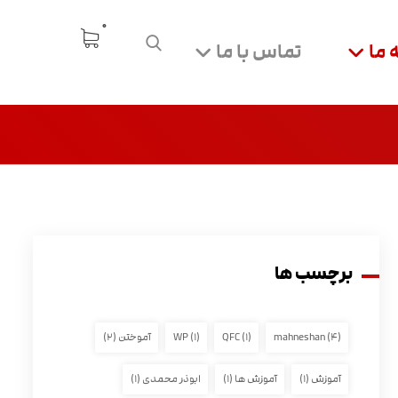
 ما
تماس با ما
برچسب ها
(۴)
mahneshan
(۱)
QFC
(۱)
WP
آموختن
(۲)
آموزش
(۱)
آموزش ها
(۱)
ابوذر محمدی
(۱)