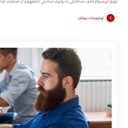
لورم ایپسوم متن ساختگی با تولید سادگی نامفهوم از صنعت چاپ و
توضیحات بیشتر