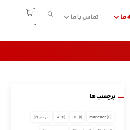
 ما
تماس با ما
0
برچسب ها
(۴)
mahneshan
(۱)
QFC
(۱)
WP
آموختن
(۲)