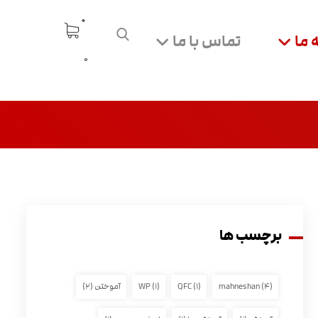
 ما
تماس با ما
0
برچسب ها
(۴)
mahneshan
(۱)
QFC
(۱)
WP
آموختن
(۲)