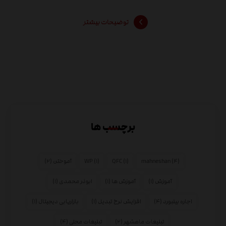
توضیحات بیشتر
برچسب ها
(۴)
mahneshan
(۱)
QFC
(۱)
WP
آموختن
(۲)
آموزش
(۱)
آموزش ها
(۱)
ابوذر محمدی
(۱)
اجاره بیلبورد
(۴)
افزایش نرخ تبدیل
(۱)
بازاریابی دیجیتال
(۱)
تبلیغات ماهشهر
(۲)
تبلیغات محلی
(۴)