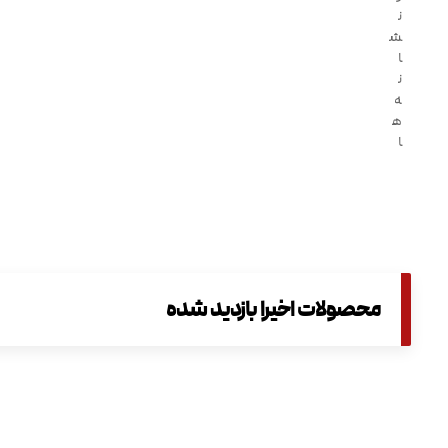
ن
ش
ا
ن
ه
ه
ا
محصولات اخیرا بازدید شده