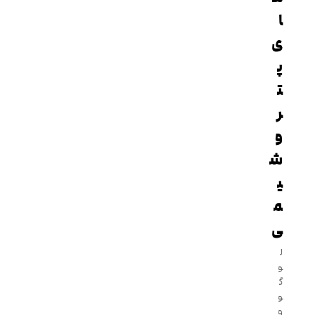
ا
ی
پ
ت
ر
و
ش
ی
م
ی
ل
و
گ
و
و