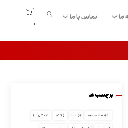
 ما
تماس با ما
0
برچسب ها
(۴)
mahneshan
(۱)
QFC
(۱)
WP
آموختن
(۲)