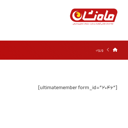
ورود
[ultimatemember form_id=”۲۰۴۶″]