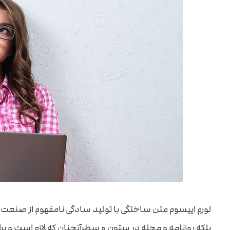
لورم ایپسوم متن ساختگی با تولید سادگی نامفهوم از صنعت چ
بلکه روزنامه و مجله در ستون و سطرآنچنان که لازم است و برا