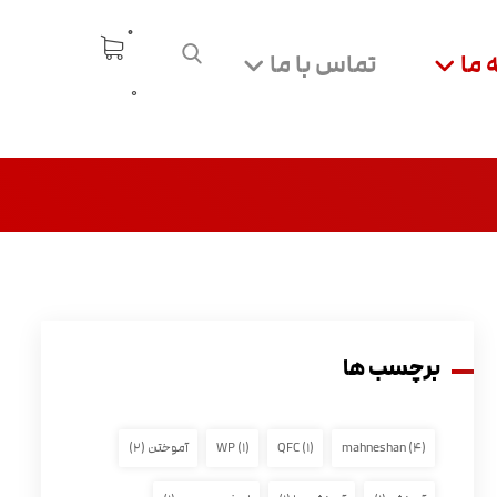
 ما
تماس با ما
0
برچسب ها
(۴)
mahneshan
(۱)
QFC
(۱)
WP
آموختن
(۲)