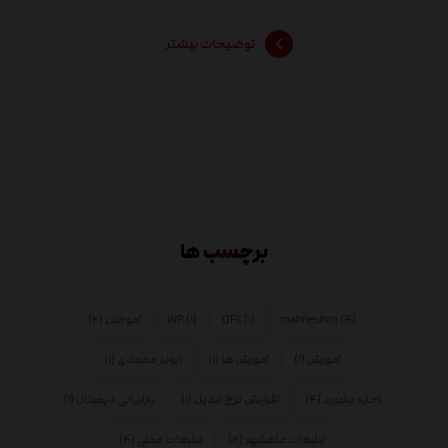
توضیحات بیشتر
برچسب ها
(۴)
mahneshan
(۱)
QFC
(۱)
WP
آموختن
(۲)
آموزش
(۱)
آموزش ها
(۱)
ابوذر محمدی
(۱)
اجاره بیلبورد
(۴)
افزایش نرخ تبدیل
(۱)
بازاریابی دیجیتال
(۱)
تبلیغات ماهشهر
(۲)
تبلیغات محلی
(۴)