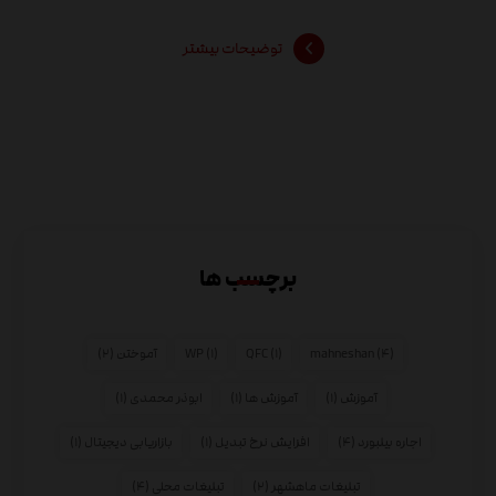
توضیحات بیشتر
برچسب ها
(۴)
mahneshan
(۱)
QFC
(۱)
WP
آموختن
(۲)
آموزش
(۱)
آموزش ها
(۱)
ابوذر محمدی
(۱)
اجاره بیلبورد
(۴)
افزایش نرخ تبدیل
(۱)
بازاریابی دیجیتال
(۱)
تبلیغات ماهشهر
(۲)
تبلیغات محلی
(۴)