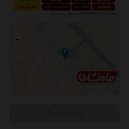
+
−
کد تابلو : ۳۶-TD-۰۵